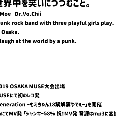
界中を笑いにつつむこと。​
Moe Dr.Vo.Chii
nk rock band with three playful girls play. ​
d Osaka.
laugh at the world by a punk.
019 OSAKA MUSE大会出場
MUSE​にて初のレコ発
ration ~
もえちゃん18禁解禁やでぇ~」を開催
ijonにてMV発 「ジャンキー58% 祝！MV発 音源はmp3に