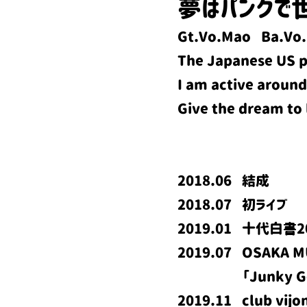
夢はパンクで世
Gt.Vo.Mao Ba.Vo.
The Japanese US pu
I am active aroun
Give the dream to 
2018.06 結成
2018.07 初ライブ
2019.01 十代白書2
2019.07 OSAKA 
「Junky Gene
2019.11 club v