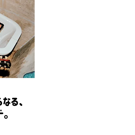
らなる、
ド。