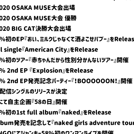
020 OSAKA MUSE大会出場
020 OSAKA MUSE大会 優勝
020 BIG CAT決勝大会出場
58%初のEP『おい、ミルクじゃなくて酒よこせバブー』をReleas
al single『American City』をRelease
ー58%初のツアー『赤ちゃんだから性別分かんないツアー』開催
 2nd EP 『Explosion』をRelease
58% 2nd EP発売記念パーティー『！BOOOOOON！』開催
続配信シングルのリリースが決定
INEにて自主企画『58の日』開催
%初の1st full album『naked』をRelease
 album発売を記念して『naked girls adventure to
DANGOにてジャンキー58%初のワンマンライブを開催