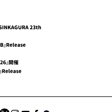
SINKAGURA 23th
B』Release
026』開催
』Release